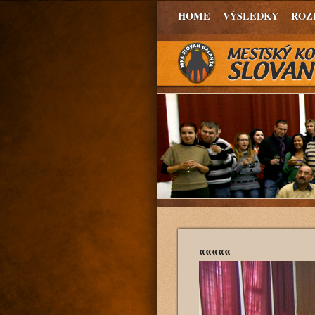
HOME
VÝSLEDKY
ROZ
«««««