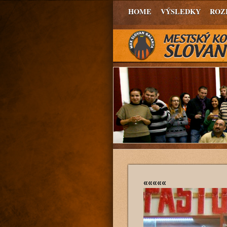
HOME
VÝSLEDKY
ROZ
«««««