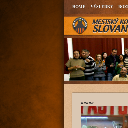
HOME
VÝSLEDKY
ROZ
«««««