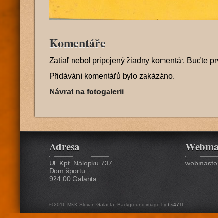
Komentáře
Zatiaľ nebol pripojený žiadny komentár. Buďte pr
Přidávání komentářů bylo zakázáno.
Návrat na fotogalerii
Adresa
Webma
Ul. Kpt. Nálepku 737
webmaster
Dom športu
924 00 Galanta
© 2016 MKK Slovan Galanta. Background image by
bs4711
.