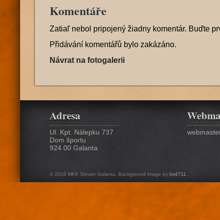
Komentáře
Zatiaľ nebol pripojený žiadny komentár. Buďte pr
Přidávání komentářů bylo zakázáno.
Návrat na fotogalerii
Adresa
Webma
Ul. Kpt. Nálepku 737
webmaster
Dom športu
924 00 Galanta
© 2016 MKK Slovan Galanta. Background image by
bs4711
.