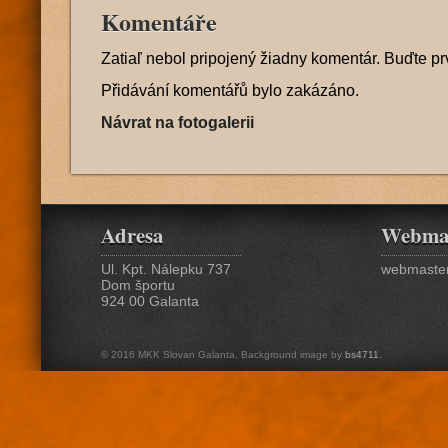
Komentáře
Zatiaľ nebol pripojený žiadny komentár. Buďte pr
Přidávání komentářů bylo zakázáno.
Návrat na fotogalerii
Adresa
Webma
Ul. Kpt. Nálepku 737
webmaster
Dom športu
924 00 Galanta
© 2016 MKK Slovan Galanta. Background image by
bs4711
.