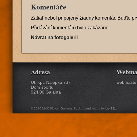
Komentáře
Zatiaľ nebol pripojený žiadny komentár. Buďte pr
Přidávání komentářů bylo zakázáno.
Návrat na fotogalerii
Adresa
Webma
Ul. Kpt. Nálepku 737
webmaster
Dom športu
924 00 Galanta
© 2016 MKK Slovan Galanta. Background image by
bs4711
.