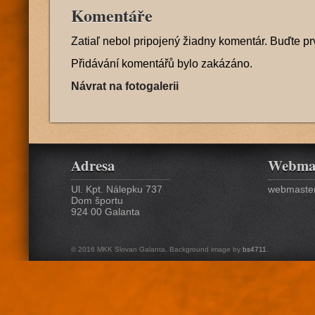
Komentáře
Zatiaľ nebol pripojený žiadny komentár. Buďte pr
Přidávání komentářů bylo zakázáno.
Návrat na fotogalerii
Adresa
Webma
Ul. Kpt. Nálepku 737
webmaster
Dom športu
924 00 Galanta
© 2016 MKK Slovan Galanta. Background image by
bs4711
.