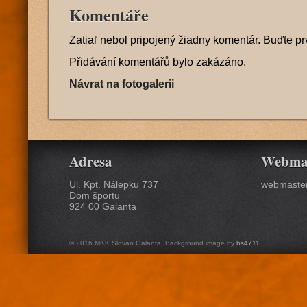
Komentáře
Zatiaľ nebol pripojený žiadny komentár. Buďte pr
Přidávání komentářů bylo zakázáno.
Návrat na fotogalerii
Adresa
Webma
Ul. Kpt. Nálepku 737
webmaster
Dom športu
924 00 Galanta
© 2016 MKK Slovan Galanta. Background image by
bs4711
.