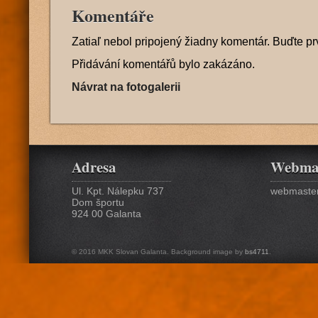
Komentáře
Zatiaľ nebol pripojený žiadny komentár. Buďte pr
Přidávání komentářů bylo zakázáno.
Návrat na fotogalerii
Adresa
Webma
Ul. Kpt. Nálepku 737
webmaster
Dom športu
924 00 Galanta
© 2016 MKK Slovan Galanta. Background image by
bs4711
.