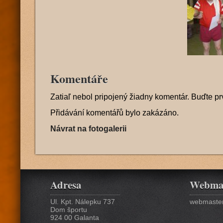
Komentáře
Zatiaľ nebol pripojený žiadny komentár. Buďte pr
Přidávání komentářů bylo zakázáno.
Návrat na fotogalerii
Adresa
Webma
Ul. Kpt. Nálepku 737
webmaster
Dom športu
924 00 Galanta