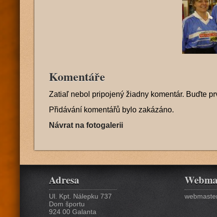
Komentáře
Zatiaľ nebol pripojený žiadny komentár. Buďte pr
Přidávání komentářů bylo zakázáno.
Návrat na fotogalerii
Adresa
Webma
Ul. Kpt. Nálepku 737
webmaster
Dom športu
924 00 Galanta