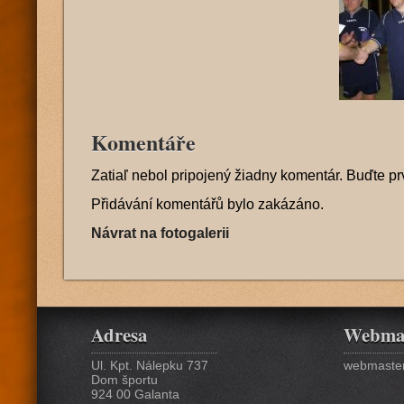
Komentáře
Zatiaľ nebol pripojený žiadny komentár. Buďte pr
Přidávání komentářů bylo zakázáno.
Návrat na fotogalerii
Adresa
Webma
Ul. Kpt. Nálepku 737
webmaster
Dom športu
924 00 Galanta