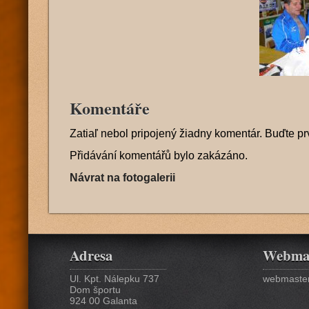
Komentáře
Zatiaľ nebol pripojený žiadny komentár. Buďte pr
Přidávání komentářů bylo zakázáno.
Návrat na fotogalerii
Adresa
Webma
Ul. Kpt. Nálepku 737
webmaster
Dom športu
924 00 Galanta