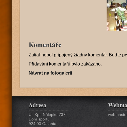
Komentáře
Zatiaľ nebol pripojený žiadny komentár. Buďte pr
Přidávání komentářů bylo zakázáno.
Návrat na fotogalerii
Adresa
Webma
Ul. Kpt. Nálepku 737
webmaster
Dom športu
924 00 Galanta