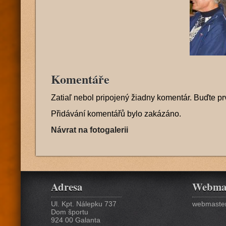
Komentáře
Zatiaľ nebol pripojený žiadny komentár. Buďte pr
Přidávání komentářů bylo zakázáno.
Návrat na fotogalerii
Adresa
Webma
Ul. Kpt. Nálepku 737
webmaster
Dom športu
924 00 Galanta