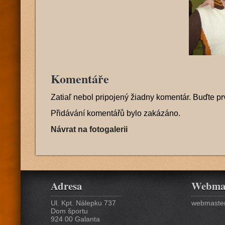
Komentáře
Zatiaľ nebol pripojený žiadny komentár. Buďte pr
Přidávání komentářů bylo zakázáno.
Návrat na fotogalerii
Adresa
Webma
Ul. Kpt. Nálepku 737
webmaster
Dom športu
924 00 Galanta