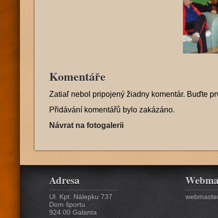
Komentáře
Zatiaľ nebol pripojený žiadny komentár. Buďte pr
Přidávání komentářů bylo zakázáno.
Návrat na fotogalerii
Adresa
Webma
Ul. Kpt. Nálepku 737
webmaster
Dom športu
924 00 Galanta