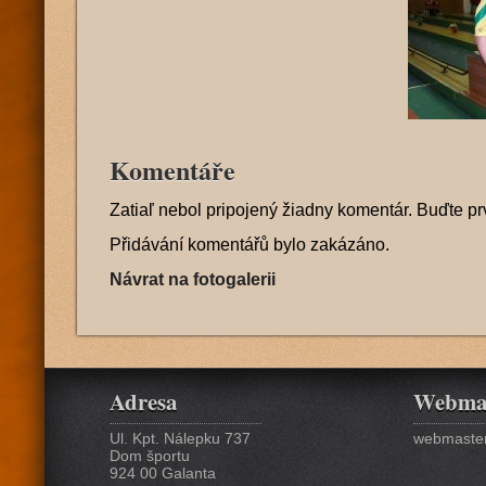
Komentáře
Zatiaľ nebol pripojený žiadny komentár. Buďte pr
Přidávání komentářů bylo zakázáno.
Návrat na fotogalerii
Adresa
Webma
Ul. Kpt. Nálepku 737
webmaster
Dom športu
924 00 Galanta