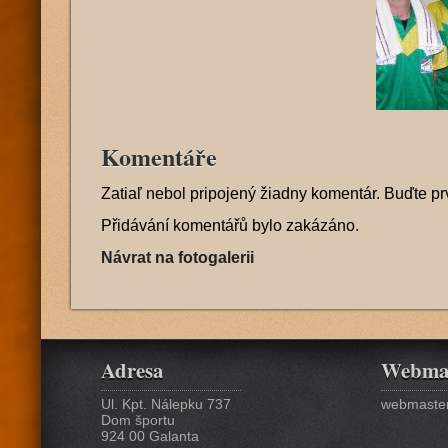
Komentáře
Zatiaľ nebol pripojený žiadny komentár. Buďte pr
Přidávání komentářů bylo zakázáno.
Návrat na fotogalerii
Adresa
Webma
Ul. Kpt. Nálepku 737
webmaster
Dom športu
924 00 Galanta