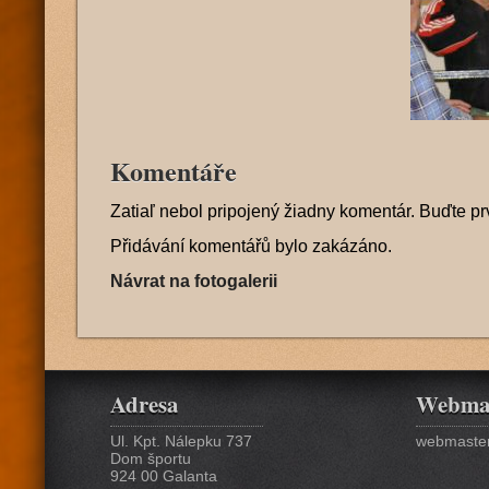
Komentáře
Zatiaľ nebol pripojený žiadny komentár. Buďte pr
Přidávání komentářů bylo zakázáno.
Návrat na fotogalerii
Adresa
Webma
Ul. Kpt. Nálepku 737
webmaster
Dom športu
924 00 Galanta