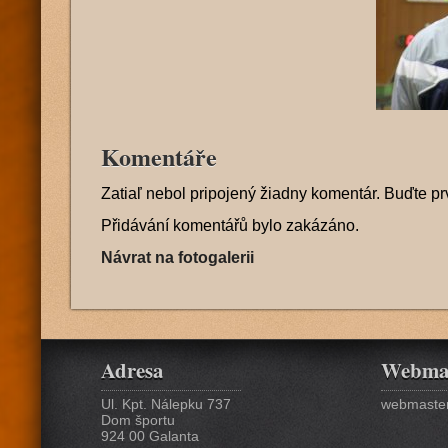
Komentáře
Zatiaľ nebol pripojený žiadny komentár. Buďte pr
Přidávání komentářů bylo zakázáno.
Návrat na fotogalerii
Adresa
Webma
Ul. Kpt. Nálepku 737
webmaster
Dom športu
924 00 Galanta