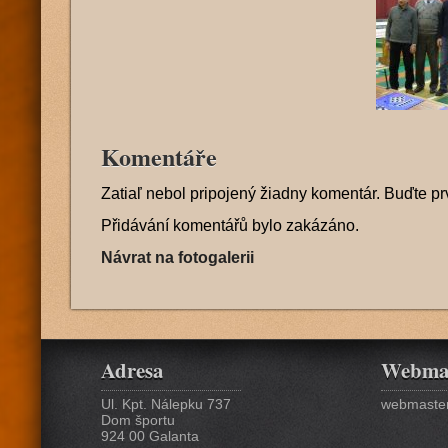
Komentáře
Zatiaľ nebol pripojený žiadny komentár. Buďte pr
Přidávání komentářů bylo zakázáno.
Návrat na fotogalerii
Adresa
Webma
Ul. Kpt. Nálepku 737
webmaster
Dom športu
924 00 Galanta