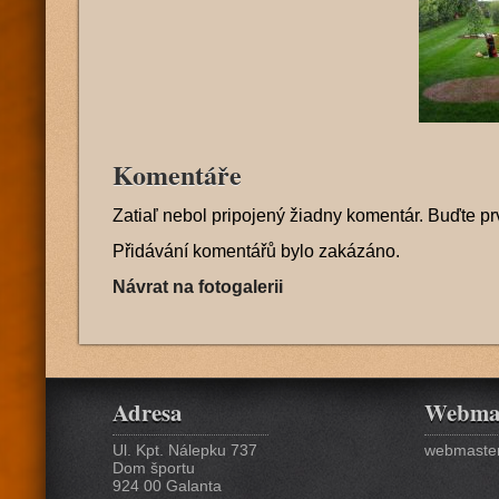
Komentáře
Zatiaľ nebol pripojený žiadny komentár. Buďte pr
Přidávání komentářů bylo zakázáno.
Návrat na fotogalerii
Adresa
Webma
Ul. Kpt. Nálepku 737
webmaster
Dom športu
924 00 Galanta