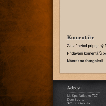
Komentáře
Zatiaľ nebol pripojený 
Přidávání komentářů b
Návrat na fotogalerii
Adresa
Ul. Kpt. Nálepku 737
Dom športu
924 00 Galanta