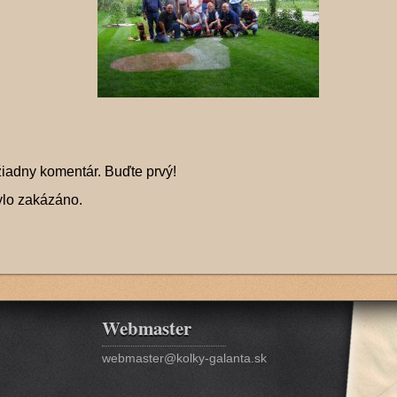
žiadny komentár. Buďte prvý!
ylo zakázáno.
Webmaster
webmaster@kolky-galanta.sk