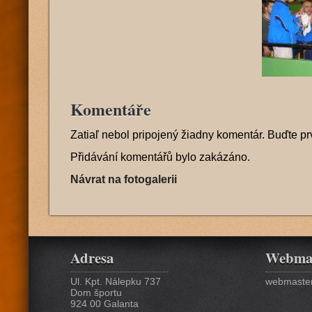
Komentáře
Zatiaľ nebol pripojený žiadny komentár. Buďte pr
Přidávání komentářů bylo zakázáno.
Návrat na fotogalerii
Adresa
Webma
Ul. Kpt. Nálepku 737
webmaster
Dom športu
924 00 Galanta