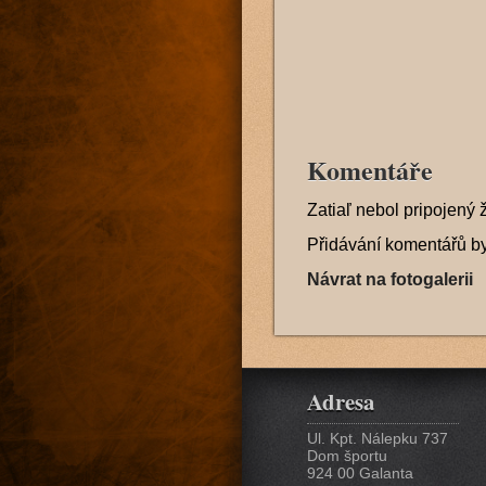
Komentáře
Zatiaľ nebol pripojený 
Přidávání komentářů b
Návrat na fotogalerii
Adresa
Ul. Kpt. Nálepku 737
Dom športu
924 00 Galanta