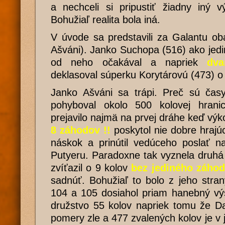
a nechceli si pripustiť žiadny iný v
Bohužiaľ realita bola iná.
V úvode sa predstavili za Galantu ob
Ašváni). Janko Suchopa (516) ako jedi
od neho očakával a napriek
dva
deklasoval súperku Korytárovú (473) o 
Janko Ašváni sa trápi. Preč sú ča
pohyboval okolo 500 kolovej hrani
prejavilo najmä na prvej dráhe keď výk
8 záhodov !!
poskytol nie dobre hrajú
náskok a prinútil vedúceho poslať n
Putyeru. Paradoxne tak vyznela druhá
zvíťazil o 9 kolov
bez jediného záhod
sadnúť. Bohužiaľ to bolo z jeho stra
104 a 105 dosiahol priam hanebný výs
družstvo 55 kolov napriek tomu že D
pomery zle a 477 zvalených kolov je v 