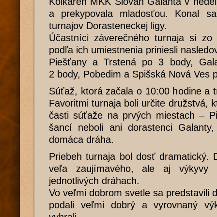
Kolkáreň MKK Slovan Galanta v nedeľ
a prekypovala mladosťou. Konal sa
turnajov Dorasteneckej ligy.
Účastníci záverečného turnaja si zo 
podľa ich umiestnenia priniesli nasled
Piešťany a Trstená po 3 body, Gal
2 body, Pobedim a Spišská Nová Ves p
Súťaž, ktorá začala o 10:00 hodine a t
Favoritmi turnaja boli určite družstvá, k
časti súťaže na prvých miestach – P
šancí neboli ani dorastenci Galanty
domáca dráha.
Priebeh turnaja bol dosť dramatický. D
veľa zaujímavého, ale aj výkyvy 
jednotlivých dráhach.
Vo veľmi dobrom svetle sa predstavili d
podali veľmi dobrý a vyrovnaný vý