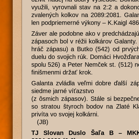
využili, vyrovnali stav na 2:2 a dokon
zvalených kolkov na 2089:2081. Galants
len podpriemerné výkony – K.Kaigl 486
Záver ale podobne ako v predchádzajú
zápasoch bol v réžii kolkárov Galanty
hráč zápasu) a Butko (542) od prvých
duelu do svojich rúk. Domáci Hvožďara
spolu 526) a Peter Nemček st. (512) n
finišmenmi držať krok.
Galanta zvládla veľmi dobre ďalší zá
siedme jarné víťazstvo
(z ôsmich zápasov). Stále si bezpečn
so stratou štyroch bodov na Zlaté Kl
privíta vo svojej kolkárni.
(JB)
TJ Slovan Duslo Šaľa B – MKK