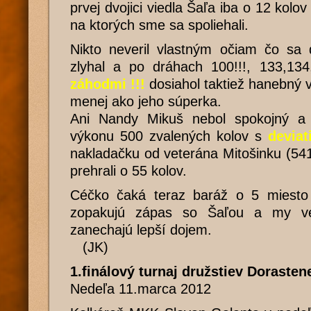
prvej dvojici viedla Šaľa iba o 12 kolov
na ktorých sme sa spoliehali.
Nikto neveril vlastným očiam čo sa di
zlyhal a po dráhach 100!!!, 133,13
záhodmi !!!
dosiahol taktiež hanebný 
menej ako jeho súperka.
Ani Nandy Mikuš nebol spokojný a 
výkonu 500 zvalených kolov s
deviat
nakladačku od veterána Mitošinku (541
prehrali o 55 kolov.
Céčko čaká teraz baráž o 5 miesto
zopakujú zápas so Šaľou a my v
zanechajú lepší dojem.
(JK)
1.finálový turnaj družstiev Dorasten
Nedeľa 11.marca 2012