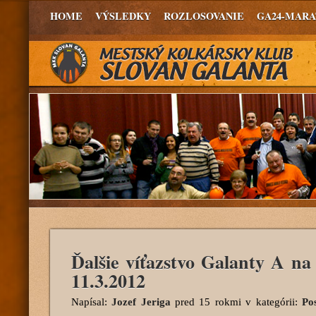
HOME
VÝSLEDKY
ROZLOSOVANIE
GA24-MAR
Ďalšie víťazstvo Galanty A na
11.3.2012
Napísal:
Jozef Jeriga
pred 15 rokmi
v kategórii:
Po