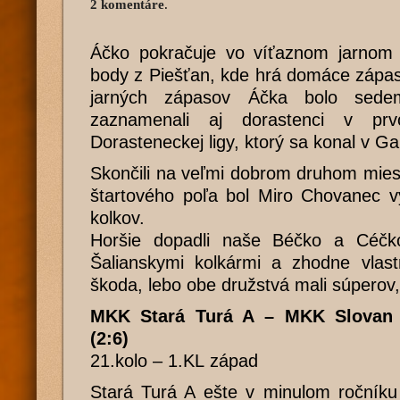
2 komentáre
.
Áčko pokračuje vo víťaznom jarnom ť
body z Piešťan, kde hrá domáce zápas
jarných zápasov Áčka bolo sede
zaznamenali aj dorastenci v prv
Dorasteneckej ligy, ktorý sa konal v Ga
Skončili na veľmi dobrom druhom mies
štartového poľa bol Miro Chovanec 
kolkov.
Horšie dopadli naše Béčko a Céčko
Šalianskymi kolkármi a zhodne vlast
škoda, lebo obe družstvá mali súperov,
MKK Stará Turá A – MKK Slovan 
(2:6)
21.kolo – 1.KL západ
Stará Turá A ešte v minulom ročníku