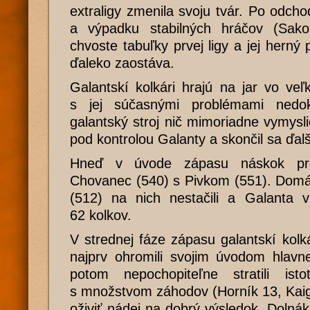
extraligy zmenila svoju tvár. Po odc
a výpadku stabilných hráčov (Sako
chvoste tabuľky prvej ligy a jej herný
ďaleko zaostáva.
Galantskí kolkári hrajú na jar vo ve
s jej súčasnými problémami nedo
galantský stroj nič mimoriadne vymysli
pod kontrolou Galanty a skončil sa ďal
Hneď v úvode zápasu náskok pre
Chovanec (540) s Pivkom (551). Domác
(512) na nich nestačili a Galanta 
62 kolkov.
V strednej fáze zápasu galantskí kolká
najprv ohromili svojim úvodom hlavn
potom nepochopiteľne stratili is
s množstvom záhodov (Horník 13, Kaig
oživiť nádej na dobrý výsledok. Dolnák