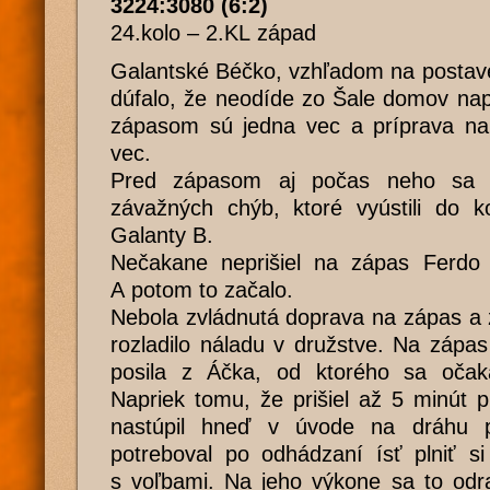
3224:3080 (6:2)
24.kolo – 2.KL západ
Galantské Béčko, vzhľadom na postave
dúfalo, že neodíde zo Šale domov na
zápasom sú jedna vec a príprava n
vec.
Pred zápasom aj počas neho sa v
závažných chýb, ktoré vyústili do k
Galanty B.
Nečakane neprišiel na zápas Ferdo S
A potom to začalo.
Nebola zvládnutá doprava na zápas a 
rozladilo náladu v družstve. Na zápa
posila z Áčka, od ktorého sa očak
Napriek tomu, že prišiel až 5 minút 
nastúpil hneď v úvode na dráhu p
potreboval po odhádzaní ísť plniť si 
s voľbami. Na jeho výkone sa to odra