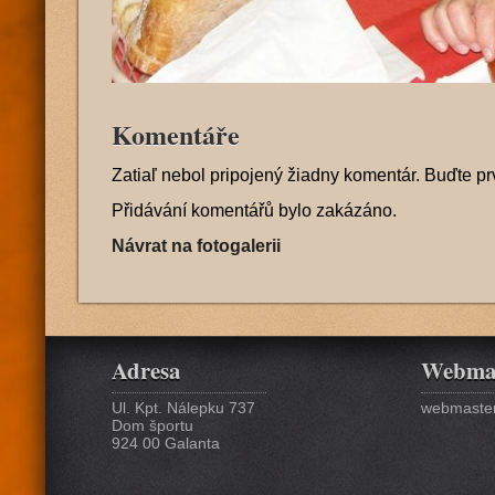
Komentáře
Zatiaľ nebol pripojený žiadny komentár. Buďte pr
Přidávání komentářů bylo zakázáno.
Návrat na fotogalerii
Adresa
Webma
Ul. Kpt. Nálepku 737
webmaster
Dom športu
924 00 Galanta