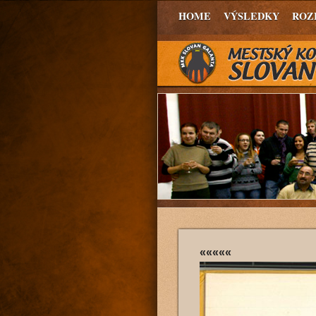
HOME
VÝSLEDKY
ROZ
«««««