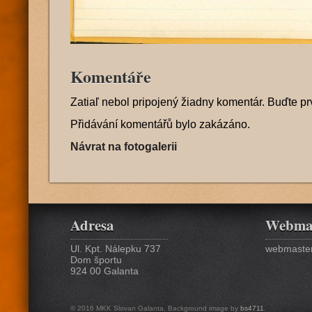
Komentáře
Zatiaľ nebol pripojený žiadny komentár. Buďte pr
Přidávání komentářů bylo zakázáno.
Návrat na fotogalerii
Adresa
Webma
Ul. Kpt. Nálepku 737
webmaster
Dom športu
924 00 Galanta
© 2016 MKK Slovan Galanta. Background image by
bs4711
.