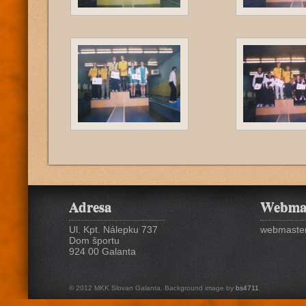
Adresa
Webma
Ul. Kpt. Nálepku 737
webmaster
Dom športu
924 00 Galanta
© 2012 MKK Slovan Galanta. Background image by
bs4711
.