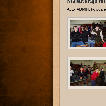
Majstr.kraja ml
Autor
ADMIN
. Fotogal