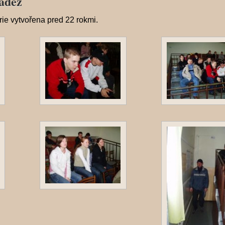
adez
erie vytvořena
pred 22 rokmi
.