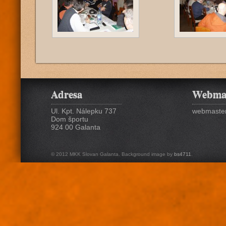
Adresa
Webma
Ul. Kpt. Nálepku 737
webmaster
Dom športu
924 00 Galanta
© 2012 MKK Slovan Galanta. Background image by
bs4711
.