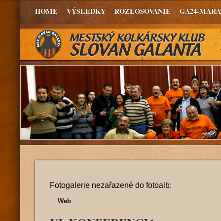
HOME
VÝSLEDKY
ROZLOSOVANIE
GA24-MAR
Fotogalerie nezařazené do fotoalb:
Web