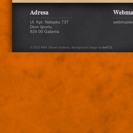
Adresa
Webma
Ul. Kpt. Nálepku 737
webmaster
Dom športu
924 00 Galanta
© 2012 MKK Slovan Galanta. Background image by
bs4711
.