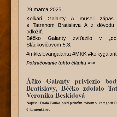
29.marca 2025
Kolkári Galanty A museli zápas
s Tatranom Bratislava A z dôvodu 
odložiť.
Béčko Galanty zvíťazilo v „d
Sládkovičovom 5:3.
#mkkslovangalanta #MKK #kolkygalan
Pokračovanie tohto článku »»»
Áčko Galanty priviezlo bod
Bratislavy, Béčko zdolalo Ta
Veronika Beskidová
Napísal
Dodo Butko
pred jedným rokom
v kategorii
P
0 komentárov
.