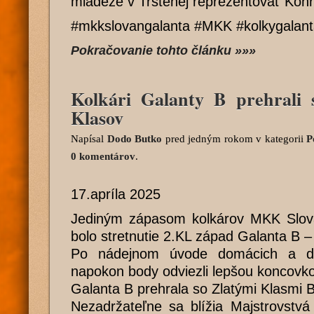
mládeže v Trstenej reprezentovať Kon
#mkkslovangalanta #MKK #kolkygalan
Pokračovanie tohto článku »»»
Kolkári Galanty B prehrali
Klasov
Napísal
Dodo Butko
pred jedným rokom
v kategorii
P
0 komentárov
.
17.apríla 2025
Jediným zápasom kolkárov MKK Slova
bolo stretnutie 2.KL západ Galanta B –
Po nádejnom úvode domácich a dr
napokon body odviezli lepšou koncovko
Galanta B prehrala so Zlatými Klasmi B
Nezadržateľne sa blížia Majstrovstvá