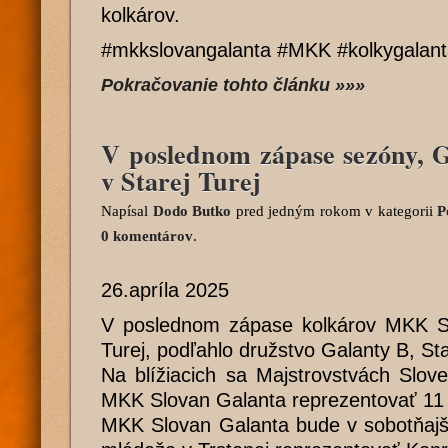
kolkárov.
#mkkslovangalanta #MKK #kolkygalan
Pokračovanie tohto článku »»»
V poslednom zápase sezóny, G
v Starej Turej
Napísal
Dodo Butko
pred jedným rokom
v kategorii
P
0 komentárov
.
26.apríla 2025
V poslednom zápase kolkárov MKK Sl
Turej, podľahlo družstvo Galanty B, Sta
Na blížiacich sa Majstrovstvách Slov
MKK Slovan Galanta reprezentovať 11 
MKK Slovan Galanta bude v sobotňajš