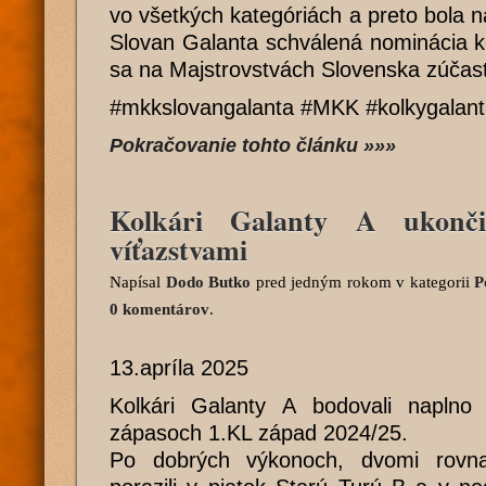
vo všetkých kategóriách a preto bola 
Slovan Galanta schválená nominácia ko
sa na Majstrovstvách Slovenska zúčast
#mkkslovangalanta #MKK #kolkygalan
Pokračovanie tohto článku »»»
Kolkári Galanty A ukonči
víťazstvami
Napísal
Dodo Butko
pred jedným rokom
v kategorii
P
0 komentárov
.
13.apríla 2025
Kolkári Galanty A bodovali naplno
zápasoch 1.KL západ 2024/25.
Po dobrých výkonoch, dvomi rovna