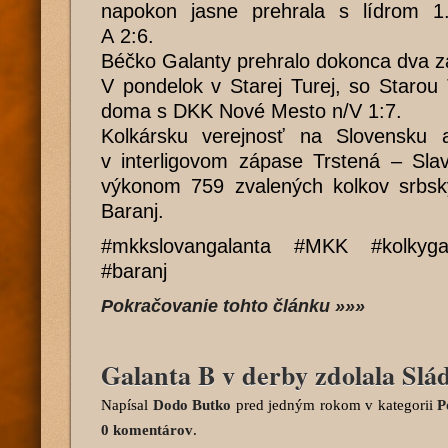
napokon jasne prehrala s lídrom 1
A 2:6.
Béčko Galanty prehralo dokonca dva z
V pondelok v Starej Turej, so Starou
doma s DKK Nové Mesto n/V 1:7.
Kolkársku verejnosť na Slovensku a
v interligovom zápase Trstená – Sla
výkonom 759 zvalených kolkov srbsk
Baranj.
#mkkslovangalanta #MKK #kolkyg
#baranj
Pokračovanie tohto článku »»»
Galanta B v derby zdolala Slá
Napísal
Dodo Butko
pred jedným rokom
v kategorii
P
0 komentárov
.