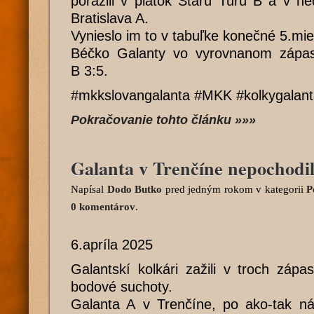
porazili v piatok Starú Turú B a v n
Bratislava A.
Vynieslo im to v tabuľke konečné 5.mie
Béčko Galanty vo vyrovnanom zápase
B 3:5.
#mkkslovangalanta #MKK #kolkygalan
Pokračovanie tohto článku »»»
Galanta v Trenčíne nepochodi
Napísal
Dodo Butko
pred jedným rokom
v kategorii
P
0 komentárov
.
6.apríla 2025
Galantskí kolkári zažili v troch záp
bodové suchoty.
Galanta A v Trenčíne, po ako-tak nád