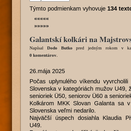
Týmto podmienkam vyhovuje
134 text
«««««
»»»»»
Galantskí kolkári na Majstrov
Napísal
Dodo Butko
pred jedným rokom
v kat
0 komentárov
.
26.mája 2025
Počas uplynulého víkendu vyvrcholili
Slovenska v kategóriách mužov U49, ž
senioriek Ü50, seniorov Ü60 a seniorie
Kolkárom MKK Slovan Galanta sa v b
Slovenska veľmi nedarilo.
Najväčší úspech dosiahla Klaudia Pi
U49.