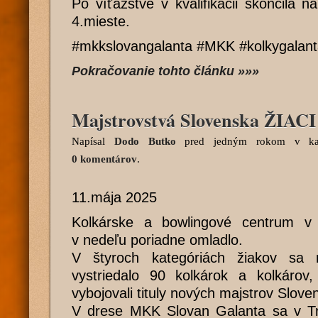
Po víťazstve v kvalifikácii skončila 
4.mieste.
#mkkslovangalanta #MKK #kolkygalan
Pokračovanie tohto článku »»»
Majstrovstvá Slovenska ŽIACI
Napísal
Dodo Butko
pred jedným rokom
v kat
0 komentárov
.
11.mája 2025
Kolkárske a bowlingové centrum v
v nedeľu poriadne omladlo.
V štyroch kategóriách žiakov sa
vystriedalo 90 kolkárok a kolkárov,
vybojovali tituly nových majstrov Slov
V drese MKK Slovan Galanta sa v Tre